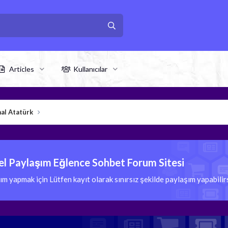
Articles
Kullanıcılar
al Atatürk
l Paylaşım Eğlence Sohbet Forum Sitesi
 yapmak için Lütfen kayıt olarak sınırsız şekilde paylaşım yapabili