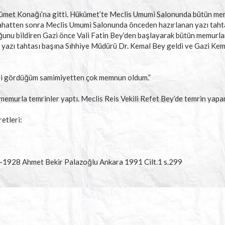
ûmet Konağı’na gitti. Hükûmet’te Meclis Umumi Salonunda bütün mem
irahatten sonra Meclis Umumi Salonunda önceden hazırlanan yazı tahta
uğunu bildiren Gazi önce Vali Fatin Bey’den başlayarak bütün memurla
ra yazı tahtası başına Sıhhiye Müdürü Dr. Kemal Bey geldi ve Gazi Kem
ibi gördüğüm samimiyetten çok memnun oldum.”
a memurla temrinler yaptı. Meclis Reis Vekili Refet Bey’de temrin yapa
etleri:
1928 Ahmet Bekir Palazoğlu Ankara 1991 Cilt.1 s.299