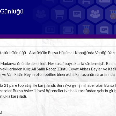
 Günlüğü
atürk Günlüğü - Atatürk’ün Bursa Hükümet Konağı’nda Verdiği Yazı 
 Mudanya önünde demirledi. Her taraf bayraklarla süslenmişti. Reisi
vekillerinden Kılıç Ali Salih Recep Zühtü Cevat Abbas Beyler ve Kât
ı ve Vali Fatin Bey’in otomobiline binerek halkın tezahüratı arasında 
a 21 pare top atışı ile karşılandı. Bursa’ya gelişini haber alan Bursa 
ezeler Bursa Askerî Lisesi öğrencileri ve halk tarafından şehrin giri
nlukla karşıladı.
si