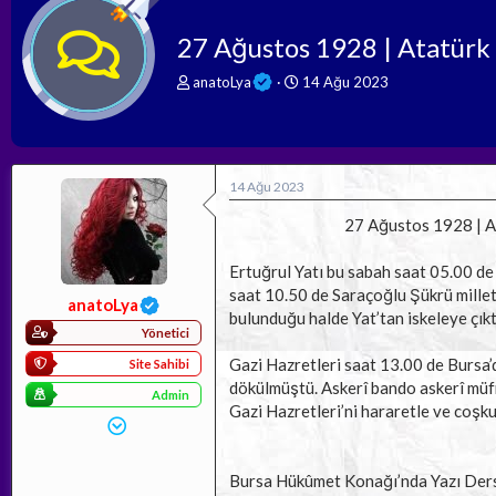
27 Ağustos 1928 | Atatürk
K
B
anatoLya
14 Ağu 2023
o
a
n
ş
b
l
u
a
y
n
14 Ağu 2023
u
g
b
ı
27 Ağustos 1928 | At
a
ç
ş
t
Ertuğrul Yatı bu sabah saat 05.00 de
l
a
saat 10.50 de Saraçoğlu Şükrü millet
a
r
anatoLya
bulunduğu halde Yat’tan iskeleye çıkt
t
i
Yönetici
a
h
n
i
Gazi Hazretleri saat 13.00 de Bursa’d
Site Sahibi
dökülmüştü. Askerî bando askerî müfr
Admin
Gazi Hazretleri’ni hararetle ve coşku
Bursa Hükûmet Konağı’nda Yazı Der