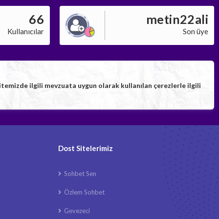
66
metin22ali
Kullanıcılar
Son üye
izde ilgili mevzuata uygun olarak kullanılan çerezlerle ilgili
Dost Sitelerimiz
Sohbet Sen
Özlem Sohbet
Gevezeci