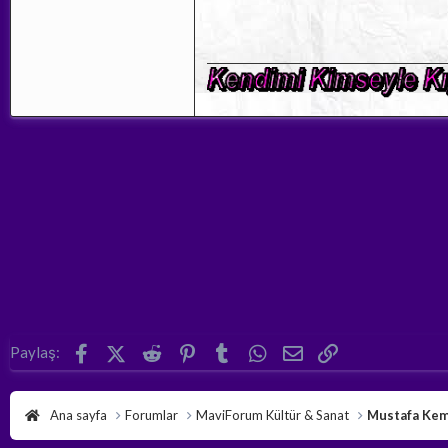
Facebook
X (Twitter)
Reddit
Pinterest
Tumblr
WhatsApp
E-posta
Link
Paylaş:
Ana sayfa
Forumlar
MaviForum Kültür & Sanat
Mustafa Kem