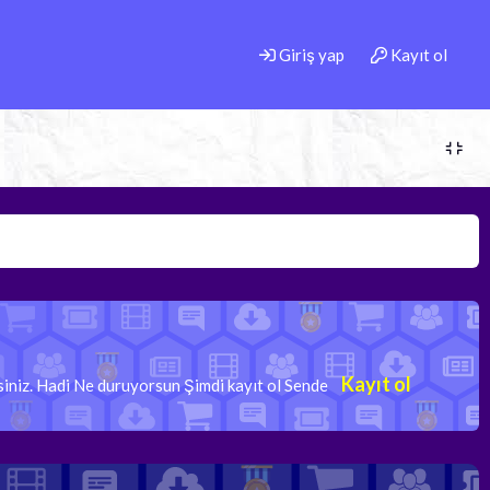
Giriş yap
Kayıt ol
Kayıt ol
rsiniz. Hadi Ne duruyorsun Şimdi kayıt ol Sende