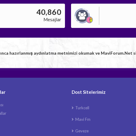
40,860
Mesajlar
rınca hazırlanmış aydınlatma metnimizi okumak ve MaviForum.Net sitem
lar
Dost Sitelerimiz
ası
Turkcell
llar
Mavi Fm
Geveze