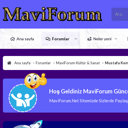
Ana sayfa
Forumlar
Neler yeni
Ana sayfa
Forumlar
MaviForum Kültür & Sanat
Mustafa Kem
Hoş Geldiniz MaviForum Günce
MaviForum.Net Sitemizde Sizlerde Paylaşım