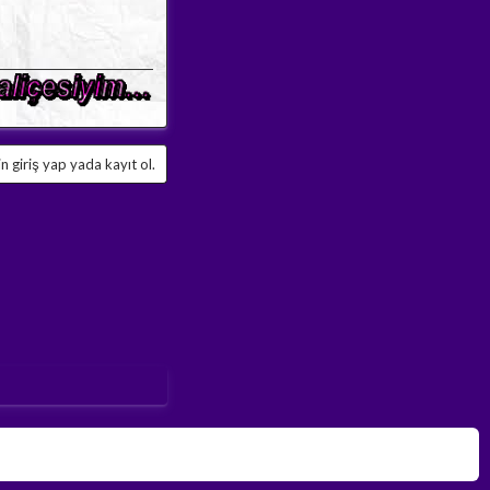
 giriş yap yada kayıt ol.