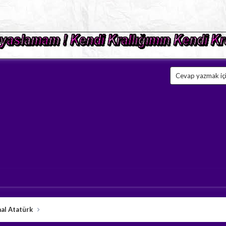
Cevap yazmak için
al Atatürk