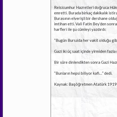
Reisicumhur Hazretleri doğruca Hük
emretti. Burada birkaç dakikalık ist
Burasının elverişli bir dershane old
imtihan etti. Vali Fatin Bey’den son
harfleri ile şu cümleyi yazdırdı:
“Bugün Bursa’da her vakit olduğu g
Gazi iki üç saat içinde yirmiden fazl
Bir süre dinlendikten sonra Gazi Hazr
“Bunların hepsi biliyor kafi…” dedi.
Kaynak: Başöğretmen Atatürk 1919-