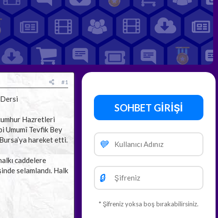
#1
Dersi​
SOHBET GİRİŞİ
cumhur Hazretleri
ibi Umumî Tevfik Bey
Bursa’ya hareket etti.
💙
halkı caddelere
şinde selamlandı. Halk
🔒
* Şifreniz yoksa boş bırakabilirsiniz.