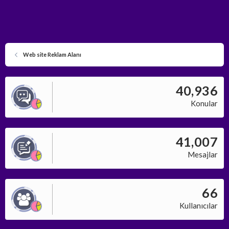
Web site Reklam Alanı
40,936
Konular
41,007
Mesajlar
66
Kullanıcılar