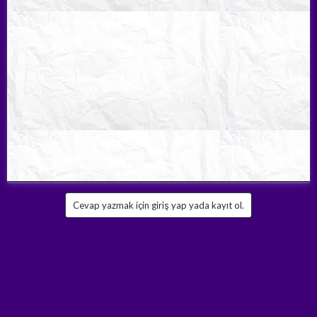
Cevap yazmak için giriş yap yada kayıt ol.