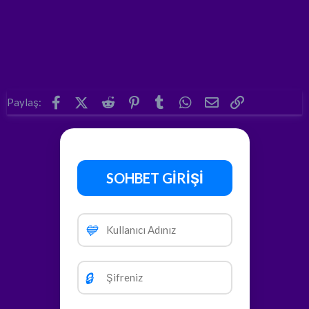
Facebook
X (Twitter)
Reddit
Pinterest
Tumblr
WhatsApp
E-posta
Link
Paylaş:
SOHBET GİRİŞİ
💙
🔒