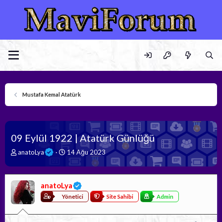
Mustafa Kemal Atatürk
09 Eylül 1922 | Atatürk Günlüğü
K
B
anatoLya
14 Ağu 2023
o
a
n
ş
b
l
anatoLya
u
a
y
n
Yönetici
Site Sahibi
Admin
u
g
b
ı