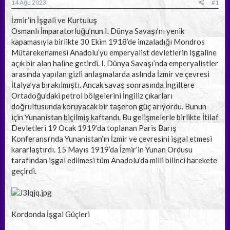
a
ç
14 Ağu 2023
#1
ş
t
l
a
İzmir’in İşgali ve Kurtuluş
a
r
Osmanlı İmparatorluğu’nun I. Dünya Savaşı’nı yenik
t
i
kapamasıyla birlikte 30 Ekim 1918’de imzaladığı Mondros
a
h
Mütarekenamesi Anadolu’yu emperyalist devletlerin işgaline
n
i
açık bir alan haline getirdi. I. Dünya Savaşı’nda emperyalistler
arasında yapılan gizli anlaşmalarda aslında İzmir ve çevresi
İtalya’ya bırakılmıştı. Ancak savaş sonrasında İngiltere
Ortadoğu’daki petrol bölgelerini İngiliz çıkarları
doğrultusunda koruyacak bir taşeron güç arıyordu. Bunun
için Yunanistan biçilmiş kaftandı. Bu gelişmelerle birlikte İtilaf
Devletleri 19 Ocak 1919’da toplanan Paris Barış
Konferansı’nda Yunanistan’ın İzmir ve çevresini işgal etmesi
kararlaştırdı. 15 Mayıs 1919’da İzmir’in Yunan Ordusu
tarafından işgal edilmesi tüm Anadolu’da milli bilinci harekete
geçirdi.
Kordonda İşgal Güçleri