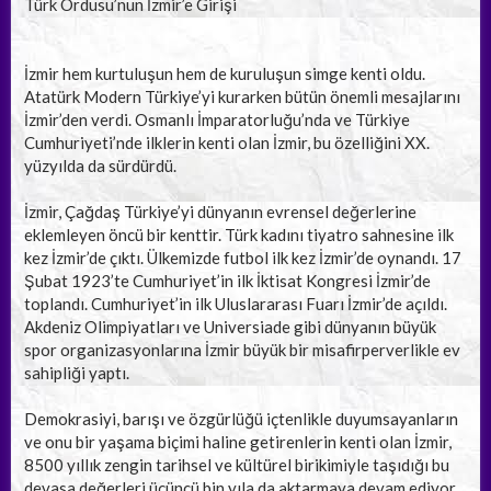
Türk Ordusu’nun İzmir’e Girişi
İzmir hem kurtuluşun hem de kuruluşun simge kenti oldu.
Atatürk Modern Türkiye’yi kurarken bütün önemli mesajlarını
İzmir’den verdi. Osmanlı İmparatorluğu’nda ve Türkiye
Cumhuriyeti’nde ilklerin kenti olan İzmir, bu özelliğini XX.
yüzyılda da sürdürdü.
İzmir, Çağdaş Türkiye’yi dünyanın evrensel değerlerine
eklemleyen öncü bir kenttir. Türk kadını tiyatro sahnesine ilk
kez İzmir’de çıktı. Ülkemizde futbol ilk kez İzmir’de oynandı. 17
Şubat 1923’te Cumhuriyet’in ilk İktisat Kongresi İzmir’de
toplandı. Cumhuriyet’in ilk Uluslararası Fuarı İzmir’de açıldı.
Akdeniz Olimpiyatları ve Universiade gibi dünyanın büyük
spor organizasyonlarına İzmir büyük bir misafirperverlikle ev
sahipliği yaptı.
Demokrasiyi, barışı ve özgürlüğü içtenlikle duyumsayanların
ve onu bir yaşama biçimi haline getirenlerin kenti olan İzmir,
8500 yıllık zengin tarihsel ve kültürel birikimiyle taşıdığı bu
devasa değerleri üçüncü bin yıla da aktarmaya devam ediyor.