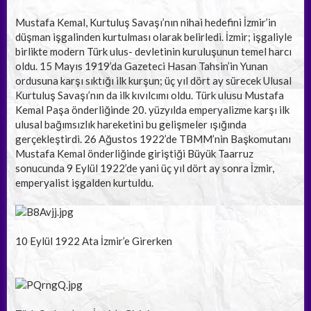
Mustafa Kemal, Kurtuluş Savaşı’nın nihai hedefini İzmir’in
düşman işgalinden kurtulması olarak belirledi. İzmir; işgaliyle
birlikte modern Türk ulus- devletinin kuruluşunun temel harcı
oldu. 15 Mayıs 1919’da Gazeteci Hasan Tahsin’in Yunan
ordusuna karşı sıktığı ilk kurşun; üç yıl dört ay sürecek Ulusal
Kurtuluş Savaşı’nın da ilk kıvılcımı oldu. Türk ulusu Mustafa
Kemal Paşa önderliğinde 20. yüzyılda emperyalizme karşı ilk
ulusal bağımsızlık hareketini bu gelişmeler ışığında
gerçekleştirdi. 26 Ağustos 1922’de TBMM’nin Başkomutanı
Mustafa Kemal önderliğinde giriştiği Büyük Taarruz
sonucunda 9 Eylül 1922’de yani üç yıl dört ay sonra İzmir,
emperyalist işgalden kurtuldu.
10 Eylül 1922 Ata İzmir’e Girerken