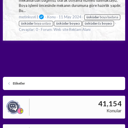
mekanlardan bağımsız olarak boyama hizmeti sunmaktayız.
Boya işlemi öncesinde mekanın durumuna göre hazırlık yapılır.
Bu...
metinkus61
Konu
11 May 2024
üsküdar
boya badana
üsküdar
boya ustası
üsküdar
boyacı
üsküdar
da
boyacı
Cevaplar: 0
Forum:
Web site Reklam Alanı
Etiketler
41,154
Konular