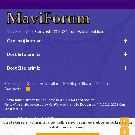
MaviForum.Net
Copyright © 2024 Tüm Hakları Saklıdır.
Özel bağlantılar
Dost Sitelerimiz
Dost Sitelerimiz
Bize ulaşın
Şartlar ve kurallar
Gizlilik politikası
Yardım
Ana sayfa
R
S
S
®
Community platform by XenForo
© 2010-2024 XenForo Ltd.
Parts of this site powered by
XenForo add-ons by Dadparvar™
©2011-2026
Xen-
Pro
(
Details
)
XenForo 2 Türkçe eTiKeT™ 2019
Üst
Bu site çerezler kullanır. Bu siteyi kullanmaya devam ederek çerez kullanımımızı
kabul etmiş olursunuz.
Xenforo Theme
© by ©XenTR
Alt