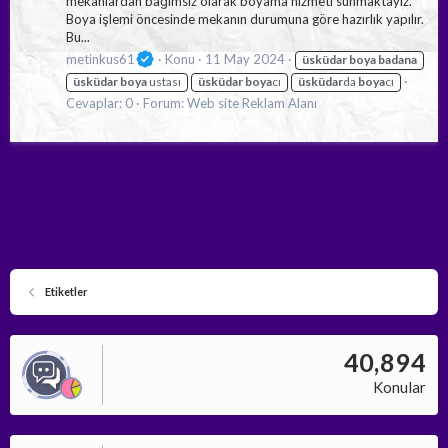
mekanlardan bağımsız olarak boyama hizmeti sunmaktayız.
Boya işlemi öncesinde mekanın durumuna göre hazırlık yapılır.
Bu...
metinkus61
Konu
11 May 2024
üsküdar
boya
badana
üsküdar
boya
ustası
üsküdar
boya
cı
üsküdar
da
boya
cı
Cevaplar: 0
Forum:
Web site Reklam Alanı
Etiketler
40,894
Konular