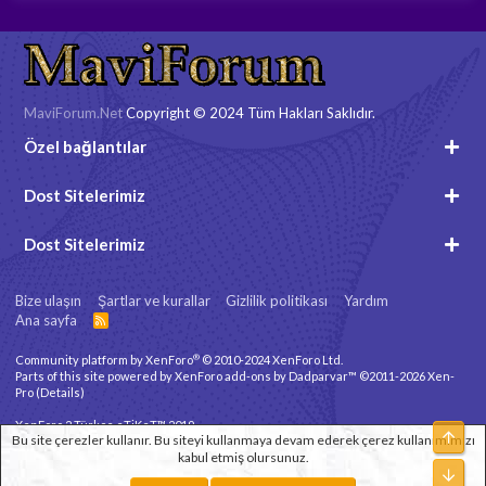
MaviForum.Net
Copyright © 2024 Tüm Hakları Saklıdır.
Özel bağlantılar
Dost Sitelerimiz
Dost Sitelerimiz
Bize ulaşın
Şartlar ve kurallar
Gizlilik politikası
Yardım
Ana sayfa
R
S
S
®
Community platform by XenForo
© 2010-2024 XenForo Ltd.
Parts of this site powered by
XenForo add-ons by Dadparvar™
©2011-2026
Xen-
Pro
(
Details
)
XenForo 2 Türkçe eTiKeT™ 2019
Üst
Bu site çerezler kullanır. Bu siteyi kullanmaya devam ederek çerez kullanımımızı
kabul etmiş olursunuz.
Xenforo Theme
© by ©XenTR
Alt