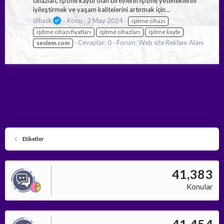
cihazları, işitme kaybı olan bireylerin işitme yeteneklerini
iyileştirmek ve yaşam kalitelerini artırmak için...
dihack
Konu
2 May 2024
işitme cihazı
işitme cihazı fiyatları
işitme cihazları
işitme kaybı
Cevaplar: 0
Forum:
Web site Reklam Alanı
seslem.com
Etiketler
41,383
Konular
41,454