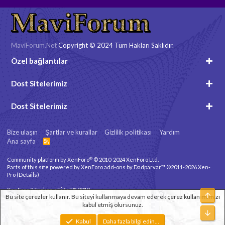
MaviForum.Net
Copyright © 2024 Tüm Hakları Saklıdır.
Özel bağlantılar
Dost Sitelerimiz
Dost Sitelerimiz
Bize ulaşın
Şartlar ve kurallar
Gizlilik politikası
Yardım
Ana sayfa
R
S
S
®
Community platform by XenForo
© 2010-2024 XenForo Ltd.
Parts of this site powered by
XenForo add-ons by Dadparvar™
©2011-2026
Xen-
Pro
(
Details
)
XenForo 2 Türkçe eTiKeT™ 2019
Üst
Bu site çerezler kullanır. Bu siteyi kullanmaya devam ederek çerez kullanımımızı
kabul etmiş olursunuz.
Xenforo Theme
© by ©XenTR
Alt
Genişlik
Toplam sorgu
10
Toplam zaman
0.0734s
En fazla bellek
Kabul
Daha fazla bilgi edin…