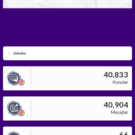
Etiketler
40,833
Konular
40,904
Mesajlar
66