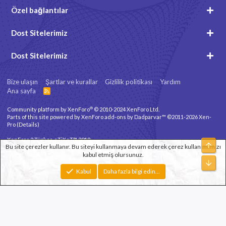
Özel bağlantılar
Dost Sitelerimiz
Dost Sitelerimiz
Bize ulaşın
Şartlar ve kurallar
Gizlilik politikası
Yardım
Ana sayfa
R
S
S
®
Community platform by XenForo
© 2010-2024 XenForo Ltd.
Parts of this site powered by
XenForo add-ons by Dadparvar™
©2011-2026
Xen-
Pro
(
Details
)
XenForo 2 Türkçe eTiKeT™ 2019
Üst
Bu site çerezler kullanır. Bu siteyi kullanmaya devam ederek çerez kullanımımızı
kabul etmiş olursunuz.
Xenforo Theme
© by ©XenTR
Alt
Genişlik
Toplam sorgu
10
Toplam zaman
0.0567s
En fazla bellek
Kabul
Daha fazla bilgi edin…
2.79MB