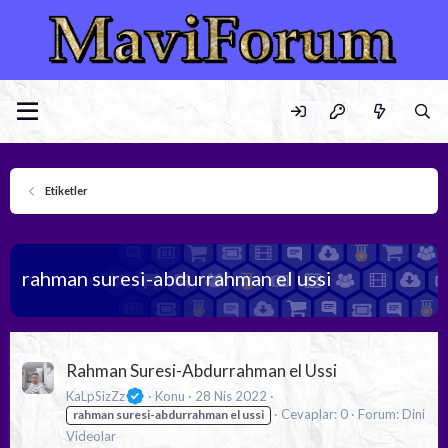
Etiketler
rahman suresi-abdurrahman el ussi
Rahman Suresi-Abdurrahman el Ussi
KaLpSizZz
Konu
28 Nis 2022
Cevaplar: 0
Forum:
Dini
rahman
suresi-abdurrahman
el
ussi
Videolar