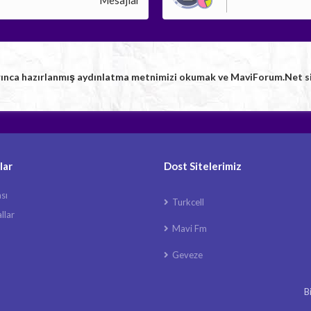
Mesajlar
rınca hazırlanmış aydınlatma metnimizi okumak ve MaviForum.Net sitem
lar
Dost Sitelerimiz
ası
Turkcell
llar
Mavi Fm
Geveze
B