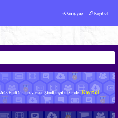
Giriş yap
Kayıt ol
Kayıt ol
rsiniz. Hadi Ne duruyorsun Şimdi kayıt ol Sende