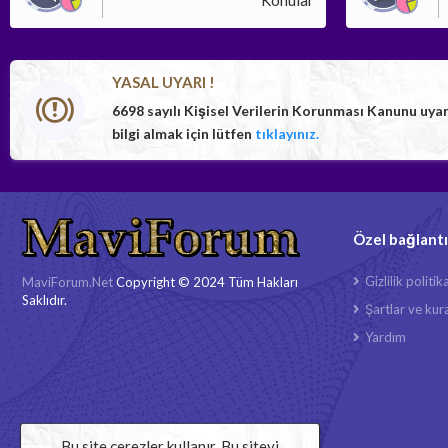
Konular
YASAL UYARI !
6698 sayılı Kişisel Verilerin Korunması Kanunu uya
bilgi almak için lütfen
tıklayınız.
Özel bağlantı
Gizlilik politik
MaviForum.Net
Copyright © 2024 Tüm Hakları
Saklıdır.
Şartlar ve kura
Yardım
Bu site çerezler kullanır. Bu siteyi