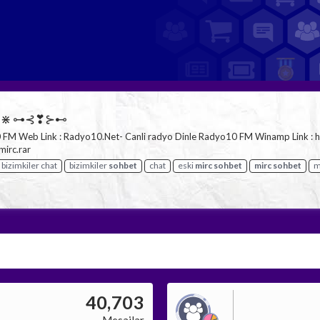
 ⋇ ⋇ ⊶⊰❣⊱⊷
0 FM Web Link : Radyo10.Net- Canli radyo Dinle Radyo10 FM Winamp Link : h
mirc.rar
bizimkiler chat
bizimkiler
sohbet
chat
eski
mirc
sohbet
mirc
sohbet
m
40,703