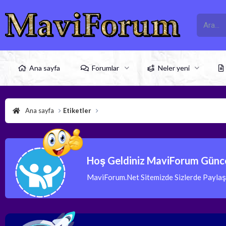
Ana sayfa
Forumlar
Neler yeni
Ana sayfa
Etiketler
Hoş Geldiniz MaviForum Günce
MaviForum.Net Sitemizde Sizlerde Paylaşım