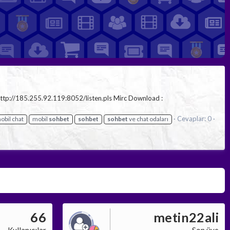
ttp://185.255.92.119:8052/listen.pls Mirc Download :
Cevaplar: 0
obil chat
mobil
sohbet
sohbet
sohbet
ve chat odaları
66
metin22ali