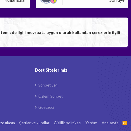
Kullanıcılar
Son üye
izde ilgili mevzuata uygun olarak kullanılan çerezlerle ilgili
Dost Sitelerimiz
Sohbet Sen
Özlem Sohbet
Gevezeci
ize ulaşın
Şartlar ve kurallar
Gizlilik politikası
Yardım
Ana sayfa
R
S
S