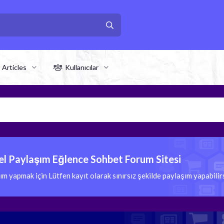
Articles
Kullanıcılar
l Paylaşım Eğlence Sohbet Forum Sitesi
 yapmak için Lütfen kayıt olarak sınırsız şekilde paylaşım yapabili