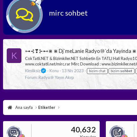
mirc sohbet
⊶⊰❣⊱⊷⋇ ⋇ Dj`meLanie Radyo⑩´da Yayinda
K
CokTatli.NET & Bizimkiler.NET Sohbetin En TATLI Hali Radyo1
www.coktatli.net/mirc.rar Mirc Download : www.bizimkiler.net/
Kimliksiz
Konu
13 Nis 2023
bizim chat
bizim
sohbet
Forum:
Radyo⑩ Yayın Akışı
Ana sayfa
Etiketler
40,632