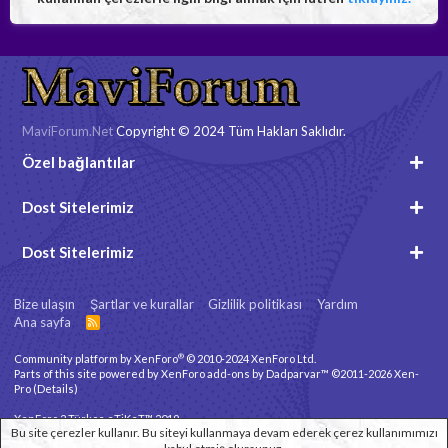
MaviForum.Net
Copyright © 2024 Tüm Hakları Saklıdır.
Özel bağlantılar
Dost Sitelerimiz
Dost Sitelerimiz
Bize ulaşın
Şartlar ve kurallar
Gizlilik politikası
Yardım
Ana sayfa
R
S
S
®
Community platform by XenForo
© 2010-2024 XenForo Ltd.
Parts of this site powered by
XenForo add-ons by Dadparvar™
©2011-2026
Xen-
Pro
(
Details
)
XenForo 2 Türkçe eTiKeT™ 2019
Bu site çerezler kullanır. Bu siteyi kullanmaya devam ederek çerez kullanımımızı