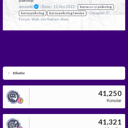
psikoloji/
annawiki
Konu
12 Ara 2022
bursa
en iyi
psikolog
Cevaplar: 0
bursa
psikolog
bursa
psikolog
tavsiye
Forum:
Web site Reklam Alanı
Etiketler
41,250
Konular
41,321