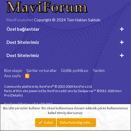
MaviForum.Net
Copyright © 2024 Tüm Hakları Saklıdır.
Özel bağlantılar
Dost Sitelerimiz
Dost Sitelerimiz
Bize ulaşın
Şartlar ve kurallar
Gizlilik politikası
Yardım
Ana sayfa
R
S
S
®
Community platform by XenForo
© 2010-2024 XenForo Ltd.
Parts of this site powered by
XenForo add-ons by Dadparvar™
©2011-2026
Xen-
Pro
(
Details
)
XenForo 2 Türkçe eTiKeT™ 2019
Bu site çerezler kullanır. Bu siteyi kullanmaya devam ederek çerez kullanımımızı
kabul etmiş olursunuz.
Xenforo Theme
© by ©XenTR
Genişlik
Toplam sorgu
10
Toplam zaman
0.0978s
En fazla bellek
Kabul
Daha fazla bilgi edin…
2.79MB