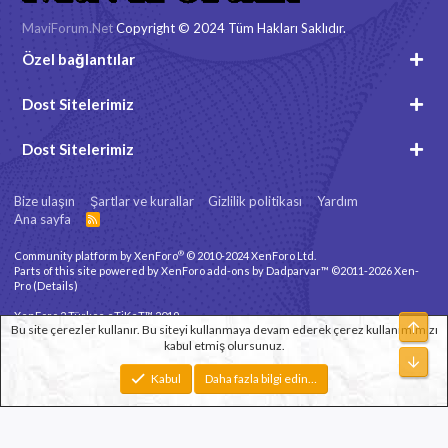
MaviForum.Net
Copyright © 2024 Tüm Hakları Saklıdır.
Özel bağlantılar
Dost Sitelerimiz
Dost Sitelerimiz
Bize ulaşın
Şartlar ve kurallar
Gizlilik politikası
Yardım
Ana sayfa
R
S
S
®
Community platform by XenForo
© 2010-2024 XenForo Ltd.
Parts of this site powered by
XenForo add-ons by Dadparvar™
©2011-2026
Xen-
Pro
(
Details
)
XenForo 2 Türkçe eTiKeT™ 2019
Üst
Bu site çerezler kullanır. Bu siteyi kullanmaya devam ederek çerez kullanımımızı
kabul etmiş olursunuz.
Xenforo Theme
© by ©XenTR
Alt
Genişlik
Toplam sorgu
10
Toplam zaman
0.1930s
En fazla bellek
Kabul
Daha fazla bilgi edin…
2.79MB