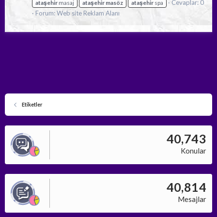
Cevaplar: 0
ataşehir
masaj
ataşehir
masöz
ataşehir
spa
Forum:
Web site Reklam Alanı
Etiketler
40,743
Konular
40,814
Mesajlar