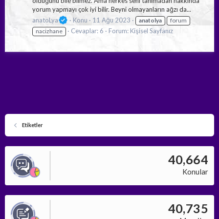
olduğunu bile bilmez. Ama herkes seni tanımadan hakkında
yorum yapmayı çok iyi bilir. Beyni olmayanların ağzı da...
anatoLya
Konu
11 Ağu 2023
anatolya
forum
Cevaplar: 6
Forum:
Kişisel Sayfanız
nacizhane
Etiketler
40,664
Konular
40,735