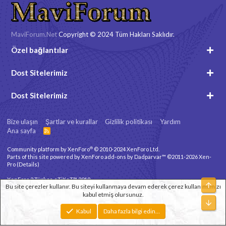
MaviForum.Net
Copyright © 2024 Tüm Hakları Saklıdır.
Özel bağlantılar
Dost Sitelerimiz
Dost Sitelerimiz
Bize ulaşın
Şartlar ve kurallar
Gizlilik politikası
Yardım
Ana sayfa
R
S
S
®
Community platform by XenForo
© 2010-2024 XenForo Ltd.
Parts of this site powered by
XenForo add-ons by Dadparvar™
©2011-2026
Xen-
Pro
(
Details
)
XenForo 2 Türkçe eTiKeT™ 2019
Üst
Bu site çerezler kullanır. Bu siteyi kullanmaya devam ederek çerez kullanımımızı
kabul etmiş olursunuz.
Xenforo Theme
© by ©XenTR
Alt
Genişlik
Toplam sorgu
10
Toplam zaman
0.0693s
En fazla bellek
Kabul
Daha fazla bilgi edin…
2.79MB