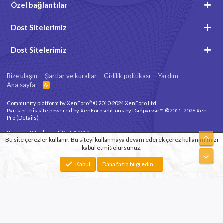
Özel bağlantılar
Dost Sitelerimiz
Dost Sitelerimiz
Bize ulaşın
Şartlar ve kurallar
Gizlilik politikası
Yardım
Ana sayfa
R
S
S
®
Community platform by XenForo
© 2010-2024 XenForo Ltd.
Parts of this site powered by
XenForo add-ons by Dadparvar™
©2011-2026
Xen-
Pro
(
Details
)
XenForo 2 Türkçe eTiKeT™ 2019
Üst
Bu site çerezler kullanır. Bu siteyi kullanmaya devam ederek çerez kullanımımızı
kabul etmiş olursunuz.
Xenforo Theme
© by ©XenTR
Alt
Genişlik
Toplam sorgu
10
Toplam zaman
0.1780s
En fazla bellek
Kabul
Daha fazla bilgi edin…
2.78MB