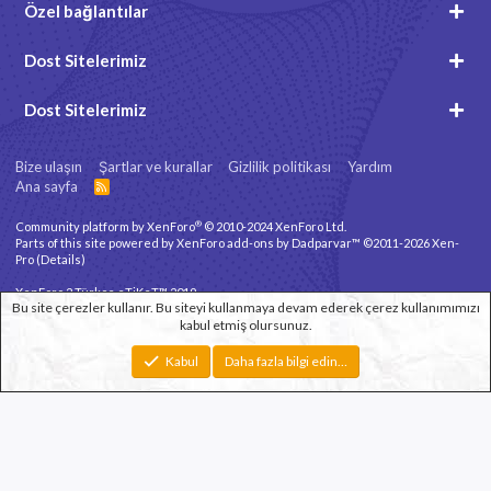
Özel bağlantılar
Dost Sitelerimiz
Dost Sitelerimiz
Bize ulaşın
Şartlar ve kurallar
Gizlilik politikası
Yardım
Ana sayfa
R
S
S
®
Community platform by XenForo
© 2010-2024 XenForo Ltd.
Parts of this site powered by
XenForo add-ons by Dadparvar™
©2011-2026
Xen-
Pro
(
Details
)
XenForo 2 Türkçe eTiKeT™ 2019
Bu site çerezler kullanır. Bu siteyi kullanmaya devam ederek çerez kullanımımızı
kabul etmiş olursunuz.
Xenforo Theme
© by ©XenTR
Genişlik
Toplam sorgu
10
Toplam zaman
0.0588s
En fazla bellek
Kabul
Daha fazla bilgi edin…
2.78MB