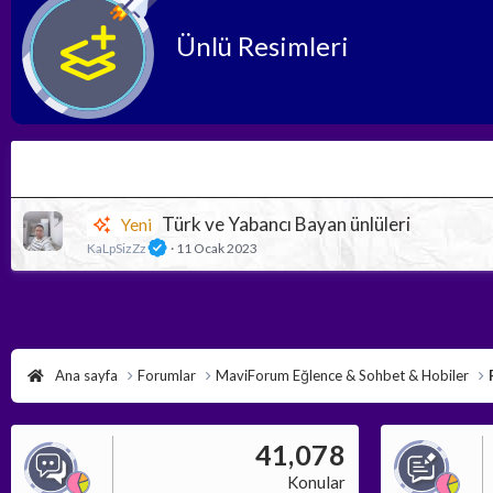
Ünlü Resimleri
Türk ve Yabancı Bayan ünlüleri
Yeni
KaLpSizZz
11 Ocak 2023
Ana sayfa
Forumlar
MaviForum Eğlence & Sohbet & Hobiler
41,078
Konular