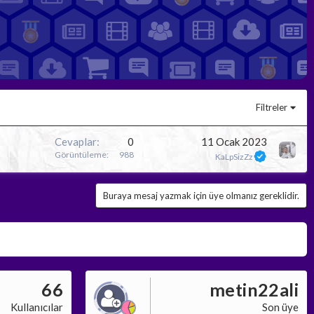
Filtreler
Cevaplar
0
11 Ocak 2023
Görüntüleme
988
KaLpSizZz
Buraya mesaj yazmak için üye olmanız gereklidir.
66
metin22ali
Kullanıcılar
Son üye