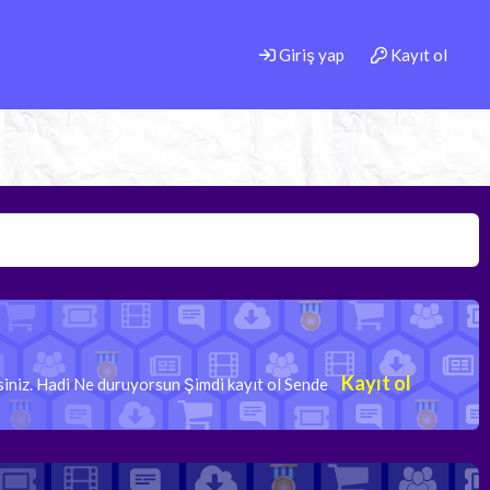
Giriş yap
Kayıt ol
Kayıt ol
rsiniz. Hadi Ne duruyorsun Şimdi kayıt ol Sende