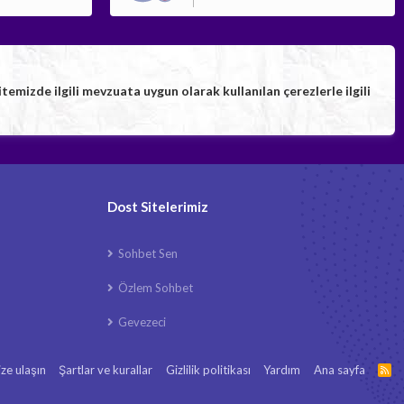
izde ilgili mevzuata uygun olarak kullanılan çerezlerle ilgili
Dost Sitelerimiz
Sohbet Sen
Özlem Sohbet
Gevezeci
ize ulaşın
Şartlar ve kurallar
Gizlilik politikası
Yardım
Ana sayfa
R
S
S