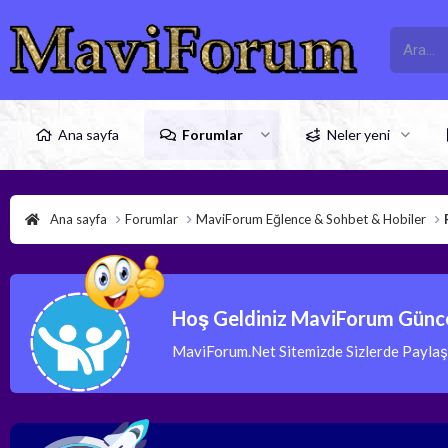
Ana sayfa
Forumlar
Neler yeni
Ana sayfa
Forumlar
MaviForum Eğlence & Sohbet & Hobiler
Hoş Geldiniz MaviForum Günce
MaviForum.Net Sitemizde Sizlerde Paylaşım