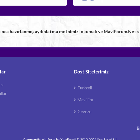
rınca hazırlanmış aydınlatma metnimizi okumak ve MaviForum.Net sitem
lar
Dost Sitelerimiz
ası
Turkcell
llar
Mavi Fm
Geveze
B
®
Community platform by XenForo
© 2010-2024 XenForo Ltd.