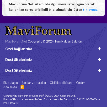
MaviForum.Net sitemizde ilgili mevzuata uygun olarak
kullanılan çerezlerle ilgili bilgi almak için lütfen
tıklayınız.
MaviForum.Net
Copyright © 2024 Tüm Hakları Saklıdır.
Özel bağlantılar
Dost Sitelerimiz
Dost Sitelerimiz
Bize ulaşın
Şartlar ve kurallar
Gizlilik politikası
Yardım
Ana sayfa
R
S
S
®
Community platform by XenForo
© 2010-2024 XenForo Ltd.
Parts of this site powered by
XenForo add-ons by Dadparvar™
©2011-2026
Xen-
Pro
(
Details
)