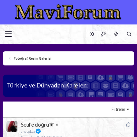
Fotoğraf, Resim Galerisi
Türkiye ve Dünyadan Kareler
Filtreler
Ö
Seul'e doğru🧚 ♀️
n
anatoLya
e