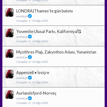
Cevaplar
0
14 Ağu 2023
ç
ı
LONDRA|Thames'te gün batımı
k
anatoLya
a
Cevaplar
1
14 Ağu 2023
n
k
Yosemite Ulusal Parkı, Kaliforniya🥰
o
anatoLya
n
Cevaplar
0
14 Ağu 2023
u
Myzithres Plajı, Zakynthos Adası, Yunanistan
anatoLya
Cevaplar
0
14 Ağu 2023
Appenzell • İsviçre
anatoLya
Cevaplar
0
11 Ağu 2023
Aurlandsfjord-Norveç
anatoLya
Cevaplar
0
11 Ağu 2023