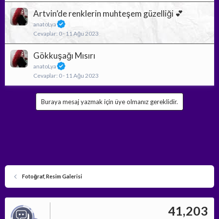
Artvin’de renklerin muhteşem güzelliği 💕
anatoLya
Cevaplar
0
11 Ağu 2023
Gökkuşağı Mısırı
anatoLya
Cevaplar
0
11 Ağu 2023
Buraya mesaj yazmak için üye olmanız gereklidir.
Fotoğraf, Resim Galerisi
41,203