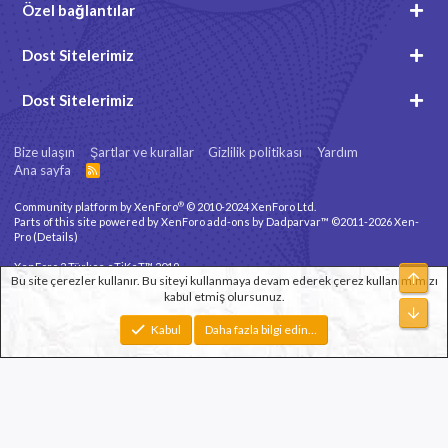
Özel bağlantılar
Dost Sitelerimiz
Dost Sitelerimiz
Bize ulaşın
Şartlar ve kurallar
Gizlilik politikası
Yardım
Ana sayfa
R
S
S
®
Community platform by XenForo
© 2010-2024 XenForo Ltd.
Parts of this site powered by
XenForo add-ons by Dadparvar™
©2011-2026
Xen-
Pro
(
Details
)
XenForo 2 Türkçe eTiKeT™ 2019
Üst
Bu site çerezler kullanır. Bu siteyi kullanmaya devam ederek çerez kullanımımızı
kabul etmiş olursunuz.
Xenforo Theme
© by ©XenTR
Alt
Genişlik
Toplam sorgu
10
Toplam zaman
0.1327s
En fazla bellek
Kabul
Daha fazla bilgi edin…
2.78MB