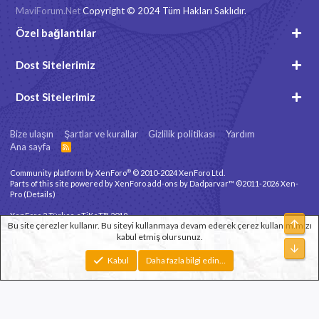
MaviForum.Net
Copyright © 2024 Tüm Hakları Saklıdır.
Özel bağlantılar
Dost Sitelerimiz
Dost Sitelerimiz
Bize ulaşın
Şartlar ve kurallar
Gizlilik politikası
Yardım
Ana sayfa
R
S
S
®
Community platform by XenForo
© 2010-2024 XenForo Ltd.
Parts of this site powered by
XenForo add-ons by Dadparvar™
©2011-2026
Xen-
Pro
(
Details
)
XenForo 2 Türkçe eTiKeT™ 2019
Üst
Bu site çerezler kullanır. Bu siteyi kullanmaya devam ederek çerez kullanımımızı
kabul etmiş olursunuz.
Xenforo Theme
© by ©XenTR
Alt
Genişlik
Toplam sorgu
10
Toplam zaman
0.0440s
En fazla bellek
Kabul
Daha fazla bilgi edin…
2.78MB