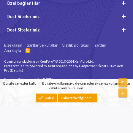
Özel bağlantılar
Dost Sitelerimiz
Dost Sitelerimiz
Bize ulaşın
Şartlar ve kurallar
Gizlilik politikası
Yardım
Ana sayfa
R
S
S
®
Community platform by XenForo
© 2010-2024 XenForo Ltd.
Parts of this site powered by
XenForo add-ons by Dadparvar™
©2011-2026
Xen-
Pro
(
Details
)
XenForo 2 Türkçe eTiKeT™ 2019
Üst
Bu site çerezler kullanır. Bu siteyi kullanmaya devam ederek çerez kullanımımızı
kabul etmiş olursunuz.
Xenforo Theme
© by ©XenTR
Alt
Genişlik
Toplam sorgu
10
Toplam zaman
0.0793s
En fazla bellek
Kabul
Daha fazla bilgi edin…
2.78MB