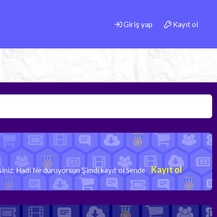
Giriş yap
Kayıt ol
Kayıt ol
rsiniz. Hadi Ne duruyorsun Şimdi kayıt ol Sende