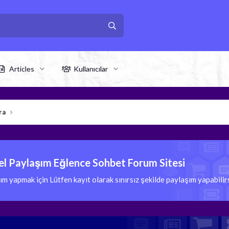
Articles
Kullanıcılar
ra
l Paylaşım Eğlence Sohbet Forum Sitesi
 yapmak için Lütfen kayıt olarak sınırsız şekilde paylaşım yapabili