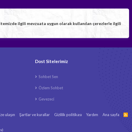
izde ilgili mevzuata uygun olarak kullanılan çerezlerle ilgili
Dost Sitelerimiz
Sohbet Sen
Özlem Sohbet
Gevezeci
ize ulaşın
Şartlar ve kurallar
Gizlilik politikası
Yardım
Ana sayfa
R
S
S
ls
)