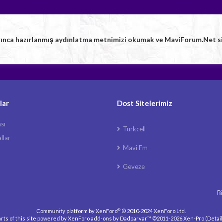
rınca hazırlanmış aydınlatma metnimizi okumak ve MaviForum.Net sitem
lar
Dost Sitelerimiz
ası
Turkcell
llar
Mavi Fm
Geveze
B
®
Community platform by XenForo
© 2010-2024 XenForo Ltd.
rts of this site powered by
XenForo add-ons by Dadparvar™
©2011-2026
Xen-Pro
(
Detai