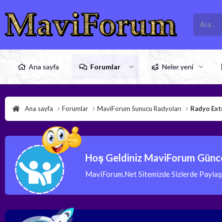
Ana sayfa
Forumlar
Neler yeni
Ana sayfa
Forumlar
MaviForum Sunucu Radyoları
Radyo Ext
Hoş Geldiniz MaviForum Günce
MaviForum.Net Sitemizde Sizlerde Paylaşım