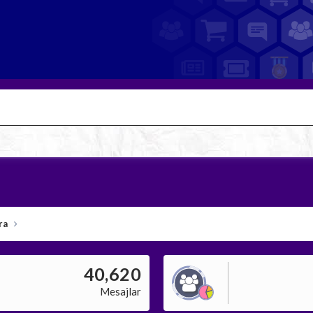
ra
40,620
Mesajlar