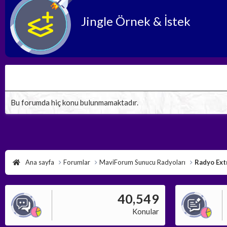
Jingle Örnek & İstek
Bu forumda hiç konu bulunmamaktadır.
Ana sayfa
Forumlar
MaviForum Sunucu Radyoları
Radyo Ext
40,549
Konular