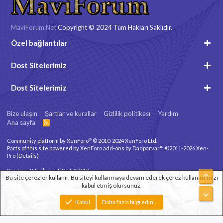
MaviForum.Net
Copyright © 2024 Tüm Hakları Saklıdır.
Özel bağlantılar
Dost Sitelerimiz
Dost Sitelerimiz
Bize ulaşın
Şartlar ve kurallar
Gizlilik politikası
Yardım
Ana sayfa
R
S
S
®
Community platform by XenForo
© 2010-2024 XenForo Ltd.
Parts of this site powered by
XenForo add-ons by Dadparvar™
©2011-2026
Xen-
Pro
(
Details
)
XenForo 2 Türkçe eTiKeT™ 2019
Üst
Bu site çerezler kullanır. Bu siteyi kullanmaya devam ederek çerez kullanımımızı
kabul etmiş olursunuz.
Xenforo Theme
© by ©XenTR
Alt
Genişlik
Toplam sorgu
11
Toplam zaman
0.0672s
En fazla bellek
Kabul
Daha fazla bilgi edin…
2.82MB