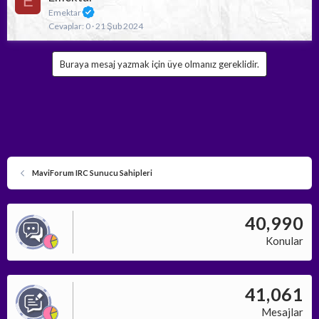
E
Emektar
Cevaplar
0
21 Şub 2024
Buraya mesaj yazmak için üye olmanız gereklidir.
MaviForum IRC Sunucu Sahipleri
40,990
Konular
41,061
Mesajlar