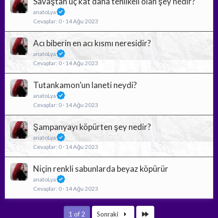
Savaştan üç kat daha tehlikeli olan şey nedir?
anatoLya
Cevaplar
0
14 Ağu 2023
Acı biberin en acı kısmı neresidir?
anatoLya
Cevaplar
0
14 Ağu 2023
Tutankamon’un laneti neydi?
anatoLya
Cevaplar
0
14 Ağu 2023
Şampanyayı köpürten şey nedir?
anatoLya
Cevaplar
0
14 Ağu 2023
Niçin renkli sabunlarda beyaz köpürür
anatoLya
Cevaplar
0
14 Ağu 2023
Son
1 of 2
Sonraki