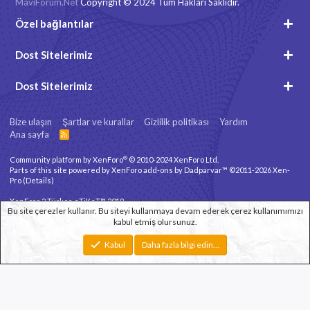
MaviForum.Net
Copyright © 2024 Tüm Hakları Saklıdır.
Özel bağlantılar
Dost Sitelerimiz
Dost Sitelerimiz
Bize ulaşın
Şartlar ve kurallar
Gizlilik politikası
Yardım
Ana sayfa
R
S
S
®
Community platform by XenForo
© 2010-2024 XenForo Ltd.
Parts of this site powered by
XenForo add-ons by Dadparvar™
©2011-2026
Xen-
Pro
(
Details
)
XenForo 2 Türkçe eTiKeT™ 2019
Bu site çerezler kullanır. Bu siteyi kullanmaya devam ederek çerez kullanımımızı
kabul etmiş olursunuz.
Xenforo Theme
© by ©XenTR
Genişlik
Toplam sorgu
20
Toplam zaman
0.0890s
En fazla bellek
Kabul
Daha fazla bilgi edin…
3.05MB