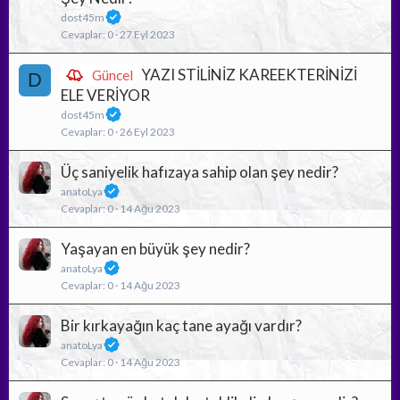
dost45m
Cevaplar
0
27 Eyl 2023
YAZI STİLİNİZ KAREEKTERİNİZİ
Güncel
D
ELE VERİYOR
dost45m
Cevaplar
0
26 Eyl 2023
Üç saniyelik hafızaya sahip olan şey nedir?
anatoLya
Cevaplar
0
14 Ağu 2023
Yaşayan en büyük şey nedir?
anatoLya
Cevaplar
0
14 Ağu 2023
Bir kırkayağın kaç tane ayağı vardır?
anatoLya
Cevaplar
0
14 Ağu 2023