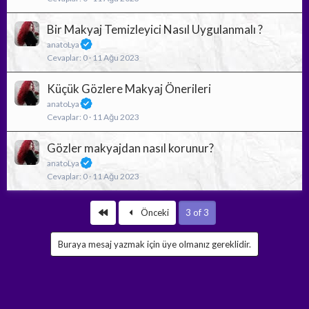
Bir Makyaj Temizleyici Nasıl Uygulanmalı ?
anatoLya
Cevaplar
0
11 Ağu 2023
Küçük Gözlere Makyaj Önerileri
anatoLya
Cevaplar
0
11 Ağu 2023
Gözler makyajdan nasıl korunur?
anatoLya
Cevaplar
0
11 Ağu 2023
First
Önceki
3 of 3
Buraya mesaj yazmak için üye olmanız gereklidir.