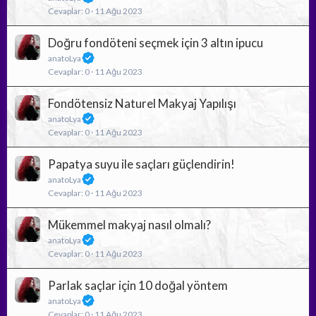
Cevaplar
0
11 Ağu 2023
Doğru fondöteni seçmek için 3 altın ipucu
anatoLya
Cevaplar
0
11 Ağu 2023
Fondötensiz Naturel Makyaj Yapılışı
anatoLya
Cevaplar
0
11 Ağu 2023
Papatya suyu ile saçları güçlendirin!
anatoLya
Cevaplar
0
11 Ağu 2023
Mükemmel makyaj nasıl olmalı?
anatoLya
Cevaplar
0
11 Ağu 2023
Parlak saçlar için 10 doğal yöntem
anatoLya
Cevaplar
0
11 Ağu 2023