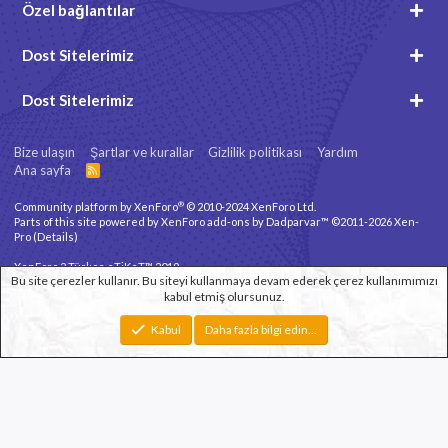
Özel bağlantılar
Dost Sitelerimiz
Dost Sitelerimiz
Bize ulaşın
Şartlar ve kurallar
Gizlilik politikası
Yardım
Ana sayfa
R
S
S
®
Community platform by XenForo
© 2010-2024 XenForo Ltd.
Parts of this site powered by
XenForo add-ons by Dadparvar™
©2011-2026
Xen-
Pro
(
Details
)
XenForo 2 Türkçe eTiKeT™ 2019
Bu site çerezler kullanır. Bu siteyi kullanmaya devam ederek çerez kullanımımızı
kabul etmiş olursunuz.
Xenforo Theme
© by ©XenTR
Genişlik
Toplam sorgu
10
Toplam zaman
0.0663s
En fazla bellek
Kabul
Daha fazla bilgi edin…
2.78MB