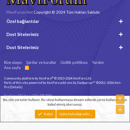
MaviForum.Net
Copyright © 2024 Tüm Hakları Saklıdır.
Özel bağlantılar
Dost Sitelerimiz
Dost Sitelerimiz
Bize ulaşın
Şartlar ve kurallar
Gizlilik politikası
Yardım
Ana sayfa
R
S
S
®
Community platform by XenForo
© 2010-2024 XenForo Ltd.
Parts of this site powered by
XenForo add-ons by Dadparvar™
©2011-2026
Xen-
Pro
(
Details
)
XenForo 2 Türkçe eTiKeT™ 2019
Üst
Bu site çerezler kullanır. Bu siteyi kullanmaya devam ederek çerez kullanımımızı
kabul etmiş olursunuz.
Xenforo Theme
© by ©XenTR
Alt
Genişlik
Toplam sorgu
11
Toplam zaman
0.0465s
En fazla bellek
Kabul
Daha fazla bilgi edin…
2.83MB