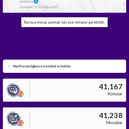
anatoLya
ç
Cevaplar
0
20 Ağu 2023
ı
k
Buraya mesaj yazmak için üye olmanız gereklidir.
a
n
k
o
n
u
MaviForum Eğlence & Sohbet & Hobiler
41,167
Konular
41,238
Mesajlar