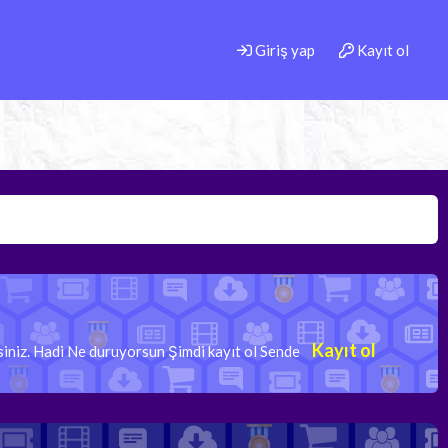
Giriş yap
Kayıt ol
Kayıt ol
rsiniz. Hadi Ne duruyorsun Şimdi kayıt ol Sende