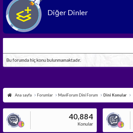
Diğer Dinler
Bu forumda hiç konu bulunmamaktadır.
Ana sayfa
Forumlar
MaviForum Dini Forum
Dini Konular
40,884
Konular