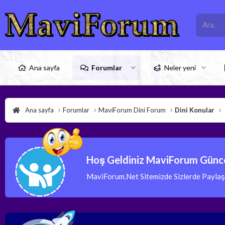
Ana sayfa
Forumlar
Neler yeni
Ana sayfa
Forumlar
MaviForum Dini Forum
Dini Konular
Hoş Geldiniz MaviForum Günce
MaviForum.Net Sitemizde Sizlerde Paylaşım