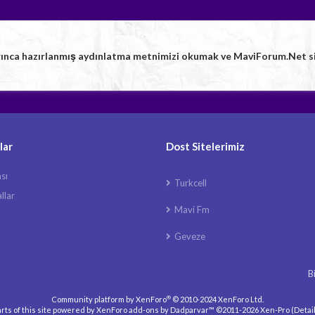
rınca hazırlanmış aydınlatma metnimizi okumak ve MaviForum.Net sitem
lar
Dost Sitelerimiz
ası
Turkcell
llar
Mavi Fm
Geveze
B
®
Community platform by XenForo
© 2010-2024 XenForo Ltd.
rts of this site powered by
XenForo add-ons by Dadparvar™
©2011-2026
Xen-Pro
(
Detai