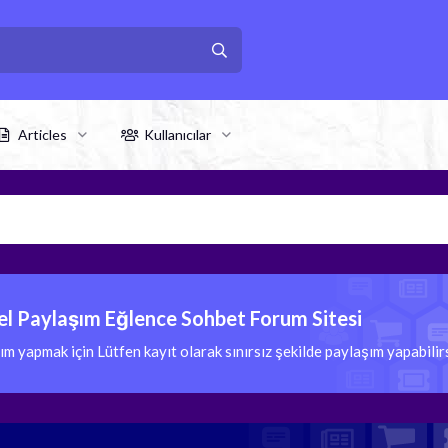
Articles
Kullanıcılar
l Paylaşım Eğlence Sohbet Forum Sitesi
 yapmak için Lütfen kayıt olarak sınırsız şekilde paylaşım yapabili