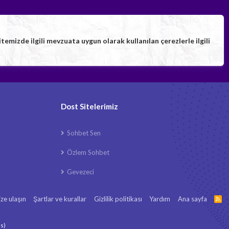
izde ilgili mevzuata uygun olarak kullanılan çerezlerle ilgili
Dost Sitelerimiz
Sohbet Sen
Özlem Sohbet
Gevezeci
ize ulaşın
Şartlar ve kurallar
Gizlilik politikası
Yardım
Ana sayfa
R
S
S
ls
)