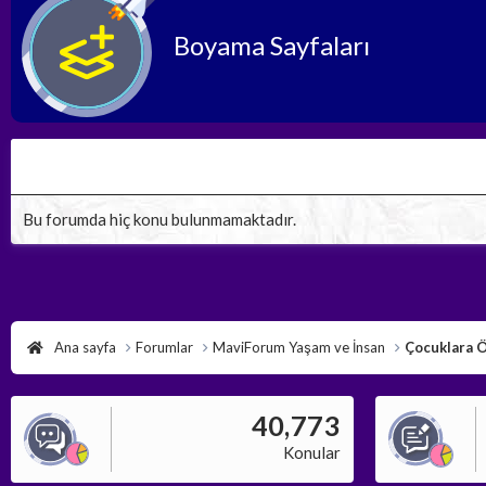
Boyama Sayfaları
Bu forumda hiç konu bulunmamaktadır.
Ana sayfa
Forumlar
MaviForum Yaşam ve İnsan
Çocuklara 
40,773
Konular