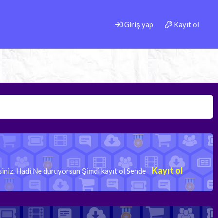
Giriş yap
Kayıt ol
Kayıt ol
rsiniz. Hadi Ne duruyorsun Şimdi kayıt ol Sende