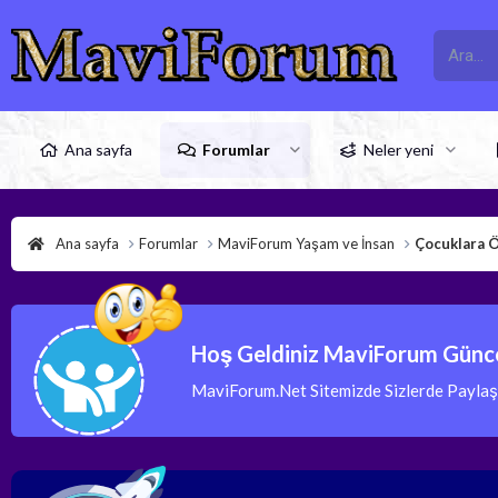
Ana sayfa
Forumlar
Neler yeni
Ana sayfa
Forumlar
MaviForum Yaşam ve İnsan
Çocuklara 
Hoş Geldiniz MaviForum Günce
MaviForum.Net Sitemizde Sizlerde Paylaşım