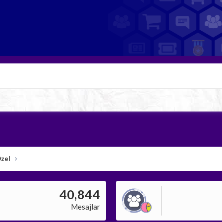
Özel
40,844
Mesajlar