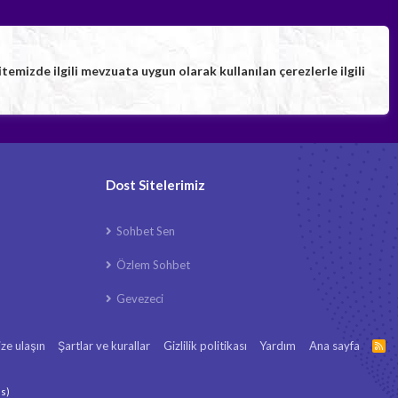
izde ilgili mevzuata uygun olarak kullanılan çerezlerle ilgili
Dost Sitelerimiz
Sohbet Sen
Özlem Sohbet
Gevezeci
ize ulaşın
Şartlar ve kurallar
Gizlilik politikası
Yardım
Ana sayfa
R
S
S
ls
)