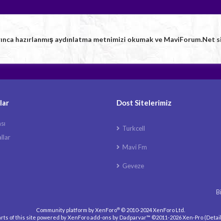
rınca hazırlanmış aydınlatma metnimizi okumak ve MaviForum.Net sitem
lar
Dost Sitelerimiz
ası
Turkcell
llar
Mavi Fm
Geveze
B
®
Community platform by XenForo
© 2010-2024 XenForo Ltd.
rts of this site powered by
XenForo add-ons by Dadparvar™
©2011-2026
Xen-Pro
(
Detai